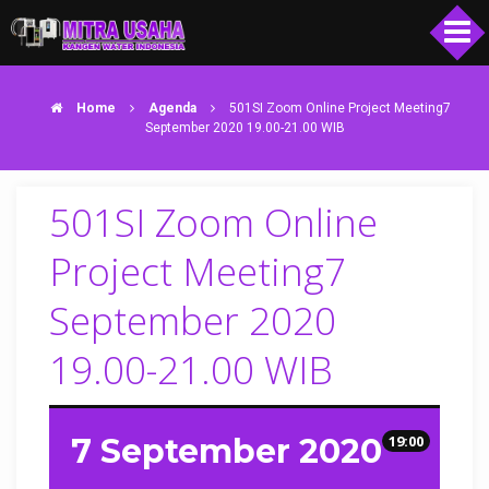
Home
Agenda
501SI Zoom Online Project Meeting7
September 2020 19.00-21.00 WIB
501SI Zoom Online
Project Meeting7
September 2020
19.00-21.00 WIB
7 September 2020
19:00