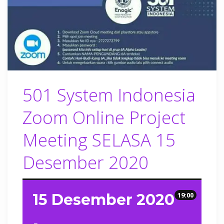
501 System Indonesia
Zoom Online Project
Meeting SELASA 15
Desember 2020
15 Desember 2020
19:00